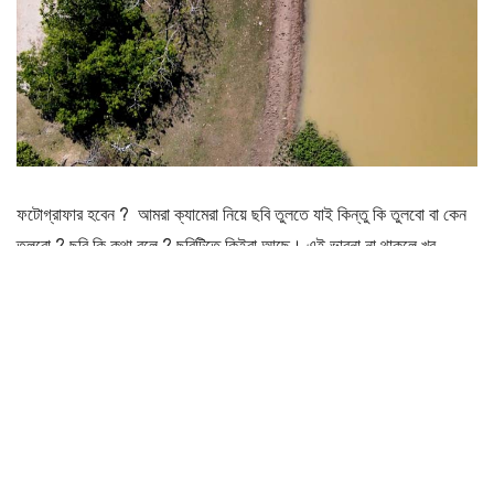
?
ফটোগ্রাফার
হবেন
আমরা
ক্যামেরা
নিয়ে
ছবি
তুলতে
যাই
কিন্তু
কি
তুলবো
বা
কেন
?
?
তুলবো
ছবি
কি
কথা
বলে
ছবিটিতে
কিইবা
আছে।
এই
ভাবনা
না
থাকলে
খুব
তাড়াতাড়িই
আবার
ফিরে
আসতে
হয়।
তাই
ভাবনার
জায়গাটা
আগে
তৈারী
করতে
হবে।
লোক
দেখানো
ফটোগ্রাফার
নয়
মনের
খোরাক
মেটান
ছবি
তুলে।
নিচে
কিছু
বিষয়
আপনার
চিন্তার
খোরাক
করে
দিচ্ছি।
আশা
করছি
আপনি
যদি
চর্চা
করে
খুব
অল্প
দিনেই
ফটোগ্রাফির
আনন্দটা
পাবেন।
তবে
বিষয়গুলি
চর্চা
করতে
হবে।